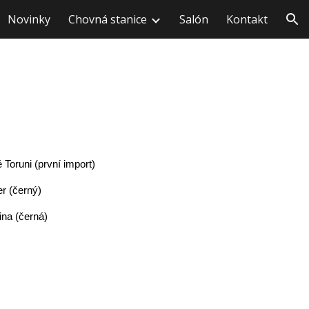
Novinky
Chovná stanice
Salón
Kontakt
ion
 Toruni (první import)
r (černý)
ina (černá)