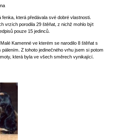
ena
fenka, která předávala své dobré vlastnosti. 
h vrzích porodila 29 štěňat, z nichž mohlo být 
edpisů pouze 15 jedinců.
 Z Malé Kamenné ve kterém se narodilo 8 štěňat s 
 pálením. Z tohoto jedinečného vrhu jsem si potom 
moty, která byla ve všech směrech vynikající.