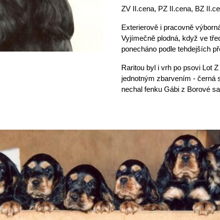
ZV II.cena, PZ II.cena, BZ II.c
Exterierově i pracovně výborná 
Vyjímečně plodná, když ve třec
ponecháno podle tehdejších př
Raritou byl i vrh po psovi Lot
jednotným zbarvením - černá s
nechal fenku Gábi z Borové sa