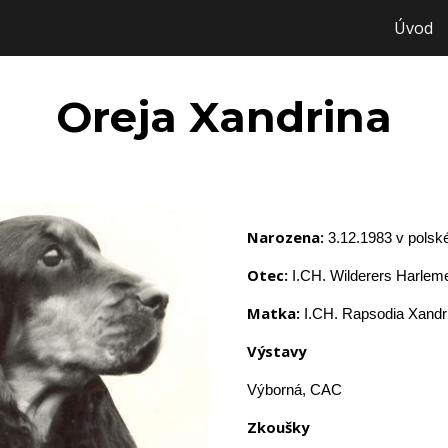
Úvod
ip to main content
Skip to navigat
Oreja Xandrina
Narozena:
 3.12.1983 v polské
Otec:
 I.CH. Wilderers Harleme
Matka:
 I.CH. Rapsodia Xandr
Výstavy
Výborná, CAC
Zkoušky